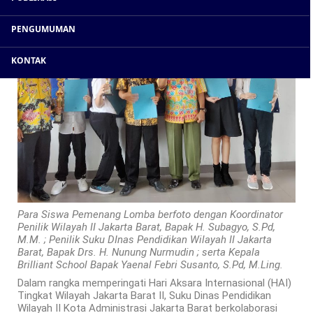
PENGUMUMAN
KONTAK
Para Siswa Pemenang Lomba berfoto dengan Koordinator
Penilik Wilayah II Jakarta Barat, Bapak H. Subagyo, S.Pd,
M.M. ; Penilik Suku DInas Pendidikan Wilayah II Jakarta
Barat, Bapak Drs. H. Nunung Nurmudin ; serta Kepala
Brilliant School Bapak Yaenal Febri Susanto, S.Pd, M.Ling.
Dalam rangka memperingati Hari Aksara Internasional (HAI)
Tingkat Wilayah Jakarta Barat II, Suku Dinas Pendidikan
Wilayah II Kota Administrasi Jakarta Barat berkolaborasi