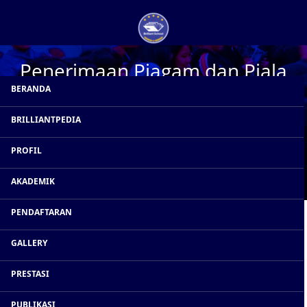
Penerimaan Piagam dan Piala
BERANDA
pada Lomba memperingati
Hari Aksara Internasional
BRILLIANTPEDIA
(HAI)Tingkat Wilayah Jakarta
PROFIL
Barat II
AKADEMIK
PENDAFTARAN
GALLERY
PRESTASI
PUBLIKASI