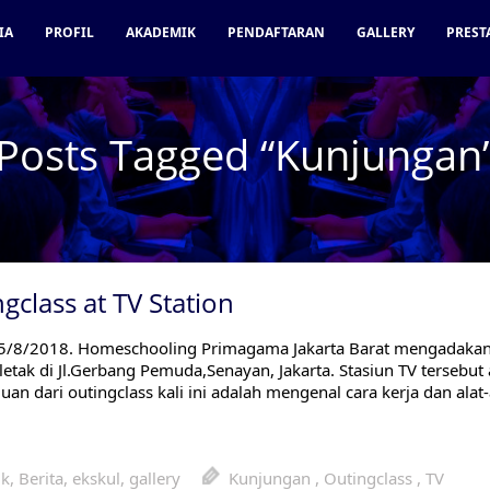
IA
PROFIL
AKADEMIK
PENDAFTARAN
GALLERY
PREST
Posts Tagged “Kunjungan
gclass at TV Station
5/8/2018. Homeschooling Primagama Jakarta Barat mengadakan k
letak di Jl.Gerbang Pemuda,Senayan, Jakarta. Stasiun TV tersebut
juan dari outingclass kali ini adalah mengenal cara kerja dan alat-a
ik
,
Berita
,
ekskul
,
gallery
Kunjungan
,
Outingclass
,
TV