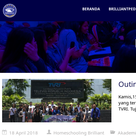
BERANDA
BRILLIANTPED
Outin
Kamis,1
yang ter
TVRI. Tu
18 April 2018
Homeschooling Brilliant
Akadem